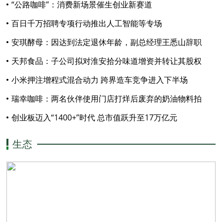
“公路咖啡”：消费新场景催生创业新赛道
百日千万招聘专项行动推出人工智能等专场
安琪酵母：因达到法定退休年龄，副总经理王悉山辞职
天邦食品：子公司拟对淮安拾分味道增资并转让其股权
小米押注增程式混合动力 跨界造车竞争进入下半场
瑞幸咖啡：两名伙伴使用门店打烊后废弃的奶油物料拍
摄，公司已严肃处理
创业板迈入“1400+”时代 总市值跃升至17万亿元
生态