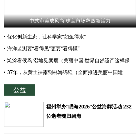
中式审美成风尚 珠宝市场释放新活力
优化创新生态，让科学家“如鱼得水”
海洋监测要“看得见”更要“看得懂”
滩涂看候鸟 湿地见麋鹿（美丽中国·世界自然遗产这样保
护）
37年，从黄土裸露到林海绵延（全面推进美丽中国建
设）
公益
福州举办“眠海2026”公益海葬活动 232
位逝者魂归碧海