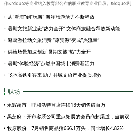
作&rdquo;等专业纳入教育部公布的职业教育专业目录。&ldquo;剧
装戏具设计与制作&rdquo;专业主要培养从事戏曲服
从“看海”到“玩海” 海洋旅游活力不断释放
暑期文旅新业态“热力全开” 文体商旅融合释放新动能
避暑游拉动文旅消费 “凉资源”变成“热流量”
供给场景加速创新 暑期文旅“热”力全开
暑期“体验经济”点燃中国城市消费新活力
飞驰高铁引客来 助力县域文旅产业提质增效
职场
永辉超市：呼和浩特首店连续18天销售破百万
黑芝麻：开市客系公司重点拓展的会员商超渠道，当前双
方合作正有序推进
牧原股份：7月销售商品猪666.1万头，同比增长4.82%