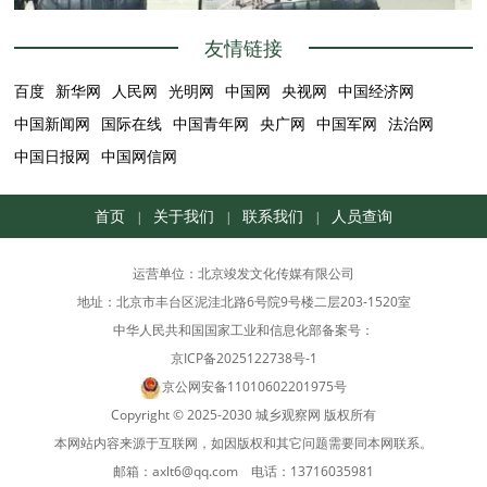
友情链接
百度
新华网
人民网
光明网
中国网
央视网
中国经济网
中国新闻网
国际在线
中国青年网
央广网
中国军网
法治网
中国日报网
中国网信网
首页
关于我们
联系我们
人员查询
|
|
|
运营单位：北京竣发文化传媒有限公司
地址：北京市丰台区泥洼北路6号院9号楼二层203-1520室
中华人民共和国国家工业和信息化部备案号：
京ICP备2025122738号-1
京公网安备11010602201975号
Copyright © 2025-2030 城乡观察网 版权所有
本网站内容来源于互联网，如因版权和其它问题需要同本网联系。
邮箱：axlt6@qq.com 电话：13716035981