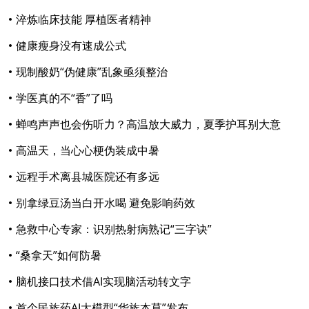
淬炼临床技能 厚植医者精神
健康瘦身没有速成公式
现制酸奶“伪健康”乱象亟须整治
学医真的不“香”了吗
蝉鸣声声也会伤听力？高温放大威力，夏季护耳别大意
高温天，当心心梗伪装成中暑
远程手术离县城医院还有多远
别拿绿豆汤当白开水喝 避免影响药效
急救中心专家：识别热射病熟记“三字诀”
“桑拿天”如何防暑
脑机接口技术借AI实现脑活动转文字
首个民族药AI大模型“华族本草”发布