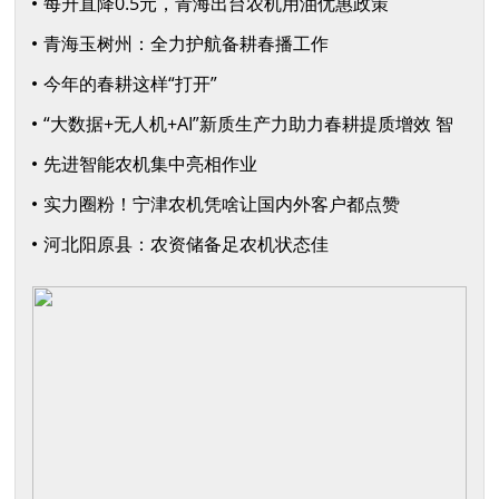
届河北·宁晋（大陆村镇）农业机械展览会
每升直降0.5元，青海出台农机用油优惠政策
青海玉树州：全力护航备耕春播工作
今年的春耕这样“打开”
“大数据+无人机+AI”新质生产力助力春耕提质增效 智
慧农机解锁丰产密码
先进智能农机集中亮相作业
实力圈粉！宁津农机凭啥让国内外客户都点赞
河北阳原县：农资储备足农机状态佳