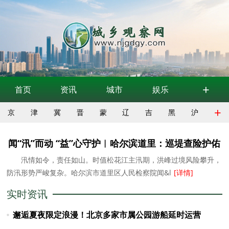
+
首页
资讯
城市
娱乐
+
京
津
冀
晋
蒙
辽
吉
黑
沪
闻“汛”而动 “益”心守护︱哈尔滨道里：巡堤查险护佑
汛情如令，责任如山。时值松花江主汛期，洪峰过境风险攀升，
安澜
防汛形势严峻复杂。哈尔滨市道里区人民检察院闻&l
[详情]
实时资讯
邂逅夏夜限定浪漫！北京多家市属公园游船延时运营