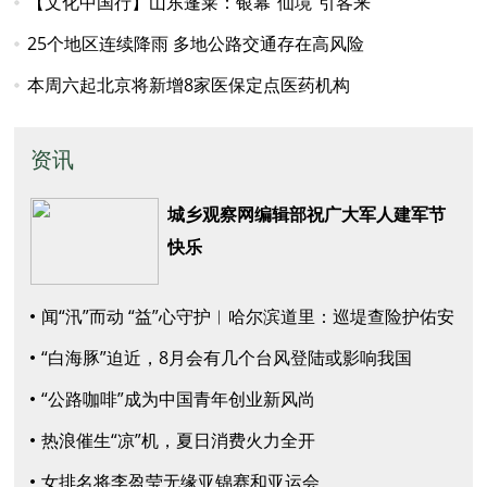
【文化中国行】山东蓬莱：银幕“仙境”引客来
25个地区连续降雨 多地公路交通存在高风险
本周六起北京将新增8家医保定点医药机构
资讯
城乡观察网编辑部祝广大军人建军节
快乐
闻“汛”而动 “益”心守护︱哈尔滨道里：巡堤查险护佑安
澜
“白海豚”迫近，8月会有几个台风登陆或影响我国
“公路咖啡”成为中国青年创业新风尚
热浪催生“凉”机，夏日消费火力全开
女排名将李盈莹无缘亚锦赛和亚运会