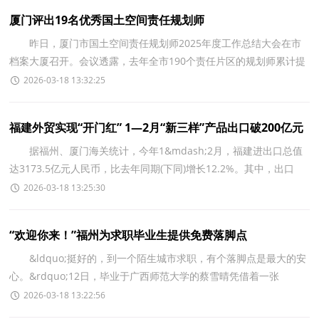
厦门评出19名优秀国土空间责任规划师
昨日，厦门市国土空间责任规划师2025年度工作总结大会在市
档案大厦召开。会议透露，去年全市190个责任片区的规划师累计提
供下沉服务2551次，初步探索出具有厦门特色的规划实
2026-03-18 13:32:25
福建外贸实现“开门红” 1—2月“新三样”产品出口破200亿元
据福州、厦门海关统计，今年1&mdash;2月，福建进出口总值
达3173.5亿元人民币，比去年同期(下同)增长12.2%。其中，出口
1864.8亿元，增长7.6%;进口1308.7亿元，增长19.4%。 一般贸
2026-03-18 13:25:30
“欢迎你来！”福州为求职毕业生提供免费落脚点
&ldquo;挺好的，到一个陌生城市求职，有个落脚点是最大的安
心。&rdquo;12日，毕业于广西师范大学的蔡雪晴凭借着一张
&ldquo;高校毕业生求职免费住宿申请券&rdquo;，顺利入住福州
2026-03-18 13:22:56