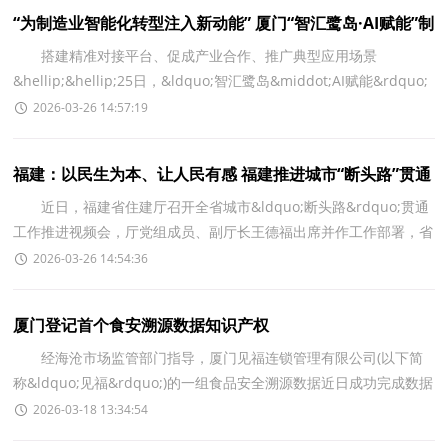
“为制造业智能化转型注入新动能” 厦门“智汇鹭岛·AI赋能”制
造业专场对接会举行
搭建精准对接平台、促成产业合作、推广典型应用场景
&hellip;&hellip;25日，&ldquo;智汇鹭岛&middot;AI赋能&rdquo;
厦门市人工智能赋能千行百业系列活动&mdash;&mdash;制造
2026-03-26 14:57:19
福建：以民生为本、让人民有感 福建推进城市“断头路”贯通
工作
近日，福建省住建厅召开全省城市&ldquo;断头路&rdquo;贯通
工作推进视频会，厅党组成员、副厅长王德福出席并作工作部署，省
委军民融合办、省发改委、省财政厅、省自然资源厅、
2026-03-26 14:54:36
厦门登记首个食安溯源数据知识产权
经海沧市场监管部门指导，厦门见福连锁管理有限公司(以下简
称&ldquo;见福&rdquo;)的一组食品安全溯源数据近日成功完成数据
知识产权登记。这是我市首个食品安全与数字经济
2026-03-18 13:34:54