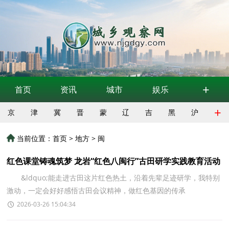
+
首页
资讯
城市
娱乐
+
京
津
冀
晋
蒙
辽
吉
黑
沪
当前位置：
首页
>
地方
>
闽
红色课堂铸魂筑梦 龙岩“红色八闽行”古田研学实践教育活动
举行
&ldquo;能走进古田这片红色热土，沿着先辈足迹研学，我特别
激动，一定会好好感悟古田会议精神，做红色基因的传承
者!&rdquo;日前，龙岩市&ldquo;红色八闽行&rdquo;中小学生红色
2026-03-26 15:04:34
研