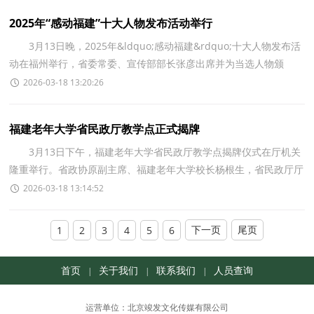
2025年“感动福建”十大人物发布活动举行
3月13日晚，2025年&ldquo;感动福建&rdquo;十大人物发布活
动在福州举行，省委常委、宣传部部长张彦出席并为当选人物颁
奖。 当选2025年&ldquo;感动福建&rdquo;十大人物的
2026-03-18 13:20:26
福建老年大学省民政厅教学点正式揭牌
3月13日下午，福建老年大学省民政厅教学点揭牌仪式在厅机关
隆重举行。省政协原副主席、福建老年大学校长杨根生，省民政厅厅
长郭学军，厅党组成员、副厅长陈丽华，省委老干部局
2026-03-18 13:14:52
下一页
尾页
1
2
3
4
5
6
首页
关于我们
联系我们
人员查询
|
|
|
运营单位：北京竣发文化传媒有限公司