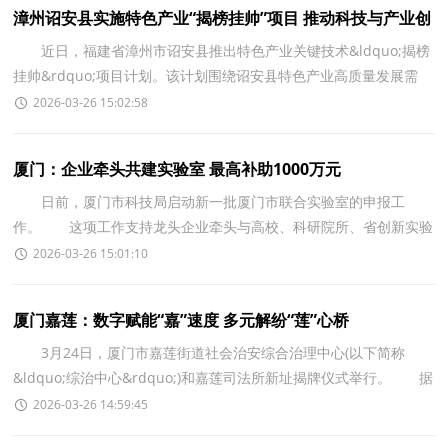
漳州诏安县实施特色产业“揭榜挂帅”项目 推动科技与产业创
新融合发展
近日，福建省漳州市诏安县推出特色产业关键技术&ldquo;揭榜
挂帅&rdquo;项目计划。该计划围绕诏安县特色产业高质量发展需
求，针对当前制约产业升级、效益提升、绿色发展的突
2026-03-26 15:02:58
厦门：企业牵头共建实验室 最高补助1000万元
日前，厦门市科技局启动新一批厦门市联合实验室的申报工
作。 这项工作支持龙头企业牵头与高校、科研院所、省创新实验
室、医疗机构等共建联合实验室，共建单位至少包含1
2026-03-26 15:01:10
厦门嘉莲：数字赋能“嘉”速度 多元解纷“莲”心桥
3月24日，厦门市嘉莲街道社会治安综合治理中心(以下简称
&ldquo;综治中心&rdquo;)和嘉莲司法所新址揭牌仪式举行。 据
了解，新启用的综治中心与嘉莲司法所一体建设、深度
2026-03-26 14:59:45