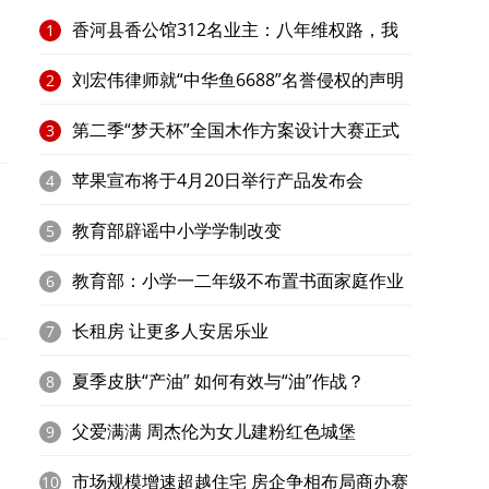
香河县香公馆312名业主：八年维权路，我
1
家在何处？​
刘宏伟律师就“中华鱼6688”名誉侵权的声明
2
第二季“梦天杯”全国木作方案设计大赛正式
3
启动
苹果宣布将于4月20日举行产品发布会
4
教育部辟谣中小学学制改变
5
教育部：小学一二年级不布置书面家庭作业
6
长租房 让更多人安居乐业
7
夏季皮肤“产油” 如何有效与“油”作战？
8
父爱满满 周杰伦为女儿建粉红色城堡
9
市场规模增速超越住宅 房企争相布局商办赛
10