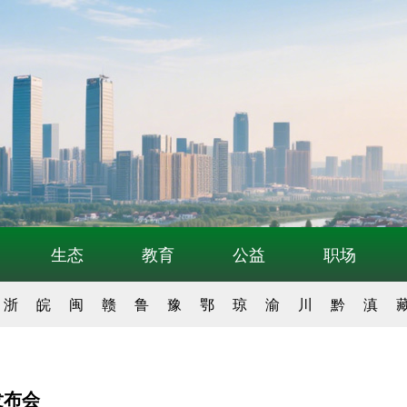
生态
教育
公益
职场
浙
皖
闽
赣
鲁
豫
鄂
琼
渝
川
黔
滇
发布会