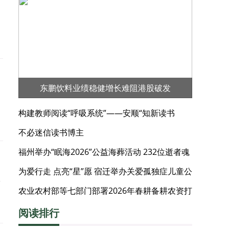
东鹏饮料业绩稳健增长难阻港股破发
构建教师阅读“呼吸系统”——安顺“知新读书
会”的阅读实践
不必迷信读书博主
福州举办“眠海2026”公益海葬活动 232位逝者魂
归碧海
为爱行走 点亮“星”愿 宿迁举办关爱孤独症儿童公
人
益徒步活动
农业农村部等七部门部署2026年春耕备耕农资打
假工作
阅读排行