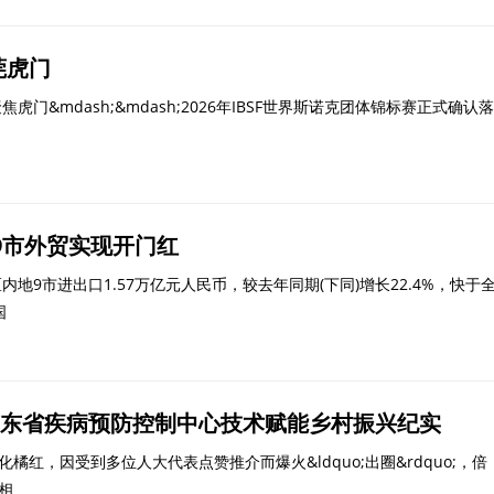
莞虎门
mdash;&mdash;2026年IBSF世界斯诺克团体锦标赛正式确认落
地9市外贸实现开门红
市进出口1.57万亿元人民币，较去年同期(下同)增长22.4%，快于
国
—广东省疾病预防控制中心技术赋能乡村振兴纪实
化橘红，因受到多位人大代表点赞推介而爆火&ldquo;出圈&rdquo;，倍
;相