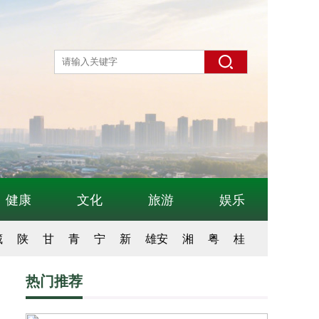
健康
文化
旅游
娱乐
藏
陕
甘
青
宁
新
雄安
湘
粤
桂
热门推荐