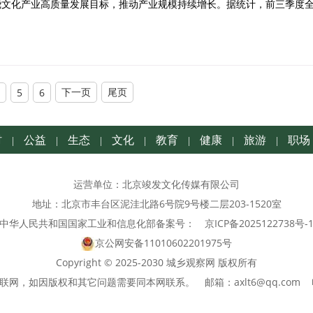
文化产业高质量发展目标，推动产业规模持续增长。据统计，前三季度
下一页
尾页
5
6
村
公益
生态
文化
教育
健康
旅游
职场
|
|
|
|
|
|
|
运营单位：北京竣发文化传媒有限公司
地址：北京市丰台区泥洼北路6号院9号楼二层203-1520室
中华人民共和国国家工业和信息化部备案号：
京ICP备2025122738号-
京公网安备11010602201975号
Copyright © 2025-2030 城乡观察网 版权所有
联网，如因版权和其它问题需要同本网联系。
邮箱：axlt6@qq.com 