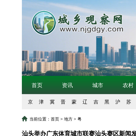
首页
资讯
城市
农村
京
津
冀
晋
蒙
辽
吉
黑
沪
苏
当前位置：
首页
>
地方
>
粤
汕头举办广东体育城市联赛汕头赛区新闻