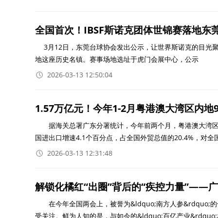
全国首次！IBSF斯诺克团体世锦赛落地东
3月12日，东莞台球协会发出公示，让世界斯诺克的目光聚焦虎门&
地这座历史名镇。赛事场地选址于虎门会展中心，公示
2026-03-13 12:50:04
1.57万亿元！今年1-2月粤港澳大湾区内
据海关总署广东分署统计，今年前两个月，粤港澳大湾区内地9
国进出口增速4.1个百分点，占全国外贸总值的20.4%，对全
2026-03-13 12:31:48
解锁化橘红“出圈”背后的“疾控力量”—
在今年全国两会上，被誉为&ldquo;南方人参&rdquo;的
受关注。鲜为人知的是，与如今的&ldquo;百亿产业&rdquo