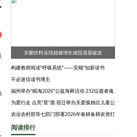
道
东鹏饮料业绩稳健增长难阻港股破发
以
构建教师阅读“呼吸系统”——安顺“知新读书
会”的阅读实践
不必迷信读书博主
福州举办“眠海2026”公益海葬活动 232位逝者魂
场
归碧海
为爱行走 点亮“星”愿 宿迁举办关爱孤独症儿童公
益徒步活动
农业农村部等七部门部署2026年春耕备耕农资打
假工作
阅读排行
女