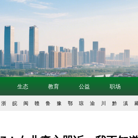
生态
教育
公益
职场
浙
皖
闽
赣
鲁
豫
鄂
琼
渝
川
黔
滇