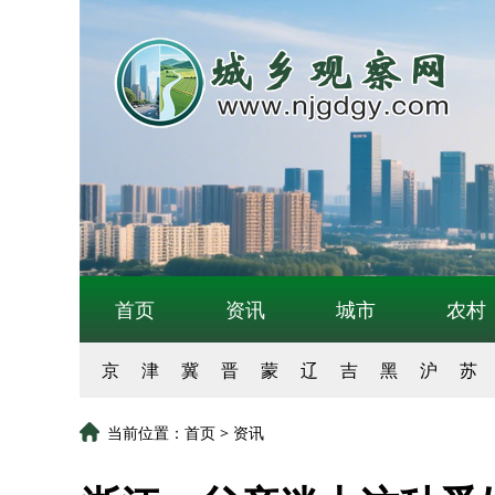
首页
资讯
城市
农村
京
津
冀
晋
蒙
辽
吉
黑
沪
苏
当前位置：
首页
>
资讯