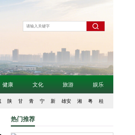
健康
文化
旅游
娱乐
藏
陕
甘
青
宁
新
雄安
湘
粤
桂
热门推荐