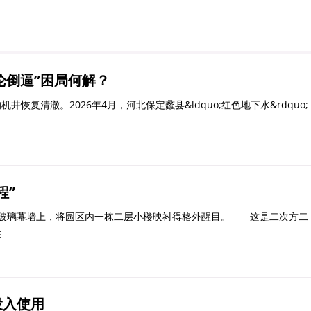
论倒逼”困局何解？
清澈。2026年4月，河北保定蠡县&ldquo;红色地下水&rdquo;
程”
玻璃幕墙上，将园区内一栋二层小楼映衬得格外醒目。 这是二次方二
驻
投入使用