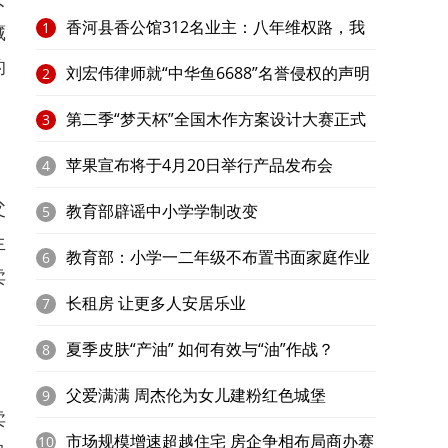
香河县香公馆312名业主：八年维权路，我
1
藏
的
家在何处？​
刘宏伟律师就“中华鱼6688”名誉侵权的声明
2
第二季“梦天杯”全国木作方案设计大赛正式
3
启动
苹果宣布将于4月20日举行产品发布会
4
父
教育部辟谣中小学学制改变
5
生
教育部：小学一二年级不布置书面家庭作业
6
卖
长租房 让更多人安居乐业
7
夏季皮肤“产油” 如何有效与“油”作战？
8
父爱满满 周杰伦为女儿建粉红色城堡
9
卖
市场规模增速超越住宅 房企争相布局商办赛
10