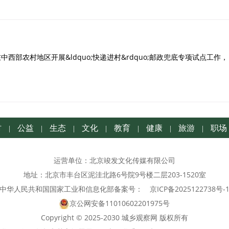
农村地区开展&ldquo;快递进村&rdquo;邮政兜底专项试点工作，
村
公益
生态
文化
教育
健康
旅游
职场
|
|
|
|
|
|
|
运营单位：北京竣发文化传媒有限公司
地址：北京市丰台区泥洼北路6号院9号楼二层203-1520室
中华人民共和国国家工业和信息化部备案号：
京ICP备2025122738号-
京公网安备11010602201975号
Copyright © 2025-2030 城乡观察网 版权所有