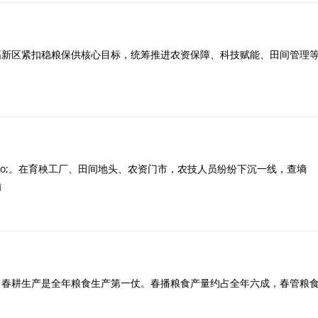
新区紧扣稳粮保供核心目标，统筹推进农资保障、科技赋能、田间管理
quo;。在育秧工厂、田间地头、农资门市，农技人员纷纷下沉一线，查墒
铺
耕生产是全年粮食生产第一仗。春播粮食产量约占全年六成，春管粮