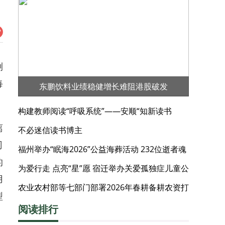
喇
每
东鹏饮料业绩稳健增长难阻港股破发
构建教师阅读“呼吸系统”——安顺“知新读书
离
会”的阅读实践
不必迷信读书博主
司
福州举办“眠海2026”公益海葬活动 232位逝者魂
的
归碧海
为爱行走 点亮“星”愿 宿迁举办关爱孤独症儿童公
用
益徒步活动
农业农村部等七部门部署2026年春耕备耕农资打
型
假工作
阅读排行