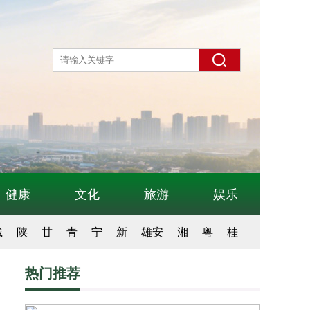
健康
文化
旅游
娱乐
藏
陕
甘
青
宁
新
雄安
湘
粤
桂
热门推荐