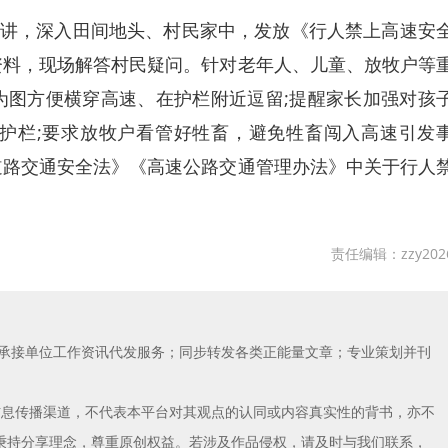
讲，深入田间地头、村民家中，发放《行人禁上高速安
资料，现场解答村民疑问。针对老年人、儿童、放牧户等
为图方便横穿高速、在护栏附近逗留;提醒家长加强对孩
护栏;要求放牧户看管好牲畜，避免牲畜闯入高速引发
道路交通安全法》《高速公路交通管理办法》中关于行人
责任编辑：zzy202
；承接单位工作资讯代发服务；同步转发各类正能量文章；专业策划并刊
信息传播渠道，不代表本平台对其观点的认同或内容真实性的背书，亦不
秉持分享理念，尊重原创权益。若涉及作品侵权，请及时与我们联系，