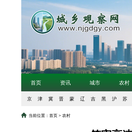
首页
资讯
城市
农村
京
津
冀
晋
蒙
辽
吉
黑
沪
苏
当前位置：
首页
>
农村