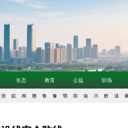
生态
教育
公益
职场
浙
皖
闽
赣
鲁
豫
鄂
琼
渝
川
黔
滇