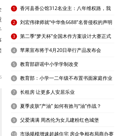
香河县香公馆312名业主：八年维权路，我
全
1
重
家在何处？​
刘宏伟律师就“中华鱼6688”名誉侵权的声明
2
子
第二季“梦天杯”全国木作方案设计大赛正式
3
事
禁
启动
苹果宣布将于4月20日举行产品发布会
4
教育部辟谣中小学学制改变
5
6
教育部：小学一二年级不布置书面家庭作业
6
长租房 让更多人安居乐业
7
夏季皮肤“产油” 如何有效与“油”作战？
8
父爱满满 周杰伦为女儿建粉红色城堡
9
市场规模增速超越住宅 房企争相布局商办赛
10