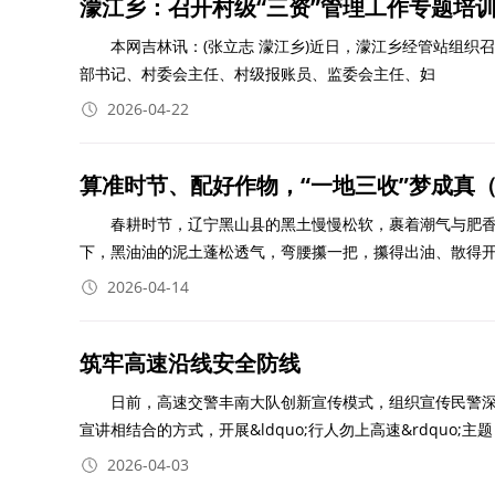
濛江乡：召开村级“三资”管理工作专题培
本网吉林讯：(张立志 濛江乡)近日，濛江乡经管站组织召开村
部书记、村委会主任、村级报账员、监委会主任、妇
2026-04-22
算准时节、配好作物，“一地三收”梦成真
春耕时节，辽宁黑山县的黑土慢慢松软，裹着潮气与肥香
下，黑油油的泥土蓬松透气，弯腰攥一把，攥得出油、散得
2026-04-14
筑牢高速沿线安全防线
日前，高速交警丰南大队创新宣传模式，组织宣传民警深入唐津
宣讲相结合的方式，开展&ldquo;行人勿上高速&rdquo;主题
2026-04-03