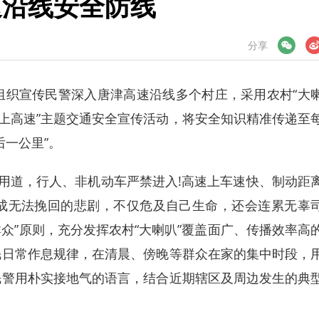
速沿线安全防线
微信
微博
分享
织宣传民警深入唐津高速沿线多个村庄，采用农村“大
勿上高速”主题交通安全宣传活动，将安全知识精准传递至
后一公里”。
用道，行人、非机动车严禁进入!高速上车速快、制动距
成无法挽回的悲剧，不仅危及自己生命，还会连累无辜
群众”原则，充分发挥农村“大喇叭”覆盖面广、传播效率高
民日常作息规律，在清晨、傍晚等群众在家的集中时段，
民警用朴实接地气的语言，结合近期辖区及周边发生的典