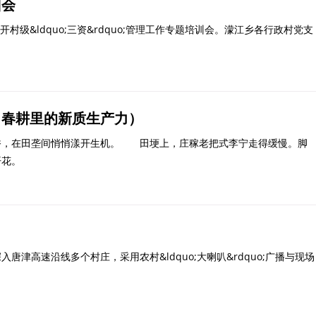
训会
级&ldquo;三资&rdquo;管理工作专题培训会。濛江乡各行政村党支
（春耕里的新质生产力）
，在田垄间悄悄漾开生机。 田埂上，庄稼老把式李宁走得缓慢。脚
开花。
高速沿线多个村庄，采用农村&ldquo;大喇叭&rdquo;广播与现场